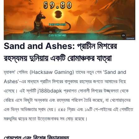
Sand and Ashes: প্রাচীন মিশরের
রহস্যময় দুনিয়ায় একটি রোমাঞ্চকর যাত্রা
হ্যাকস' গেমিনং (Hacksaw Gaming) তাদের নতুন গেম 'Sand and
Ashes'-এর মাধ্যমে প্রাচীন মিশরের বালুকাময় রহস্যের জগতে আমাদের নিয়ে
এসেছে। এই স্লটটি j188bdapk প্রথাগত সোনালী মিশরের উজ্জ্বলতা থেকে
বেরিয়ে এসে কিছুটা অন্ধকার এবং রহস্যময় পরিবেশ তৈরি করেছে, যা খেলোয়াড়দের
এক ভিন্ন অভিজ্ঞতার স্বাদ দেয়। ৫x৫ গ্রিড এবং ১৯টি পে-লাইনের এই গেমটিতে
মরুভূমির ঝড়ের মতো উত্তেজনাকর সব মোড় রয়েছে।
গেমপ্লে এবং বিশেষ ফিচারসমূহ