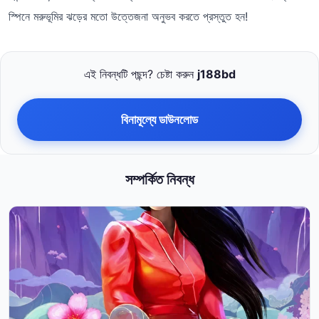
স্পিনে মরুভূমির ঝড়ের মতো উত্তেজনা অনুভব করতে প্রস্তুত হন!
এই নিবন্ধটি পছন্দ? চেষ্টা করুন
j188bd
বিনামূল্যে ডাউনলোড
সম্পর্কিত নিবন্ধ