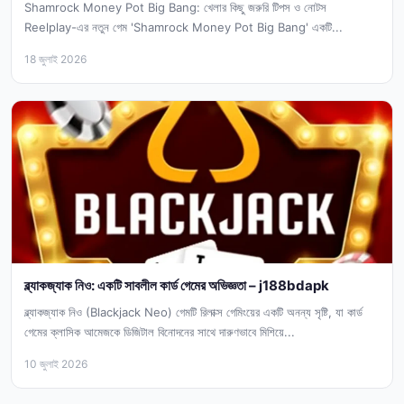
Shamrock Money Pot Big Bang: খেলার কিছু জরুরি টিপস ও নোটস
Reelplay-এর নতুন গেম 'Shamrock Money Pot Big Bang' একটি...
18 জুলাই 2026
ব্ল্যাকজ্যাক নিও: একটি সাবলীল কার্ড গেমের অভিজ্ঞতা – j188bdapk
ব্ল্যাকজ্যাক নিও (Blackjack Neo) গেমটি রিলাক্স গেমিংয়ের একটি অনন্য সৃষ্টি, যা কার্ড
গেমের ক্লাসিক আমেজকে ডিজিটাল বিনোদনের সাথে দারুণভাবে মিশিয়ে...
10 জুলাই 2026