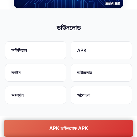
ডাউনলোড
অফিসিয়াল
APK
লগইন
ডাউনলোড
অবস্থান
আলোচনা
APK ডাউনলোড APK