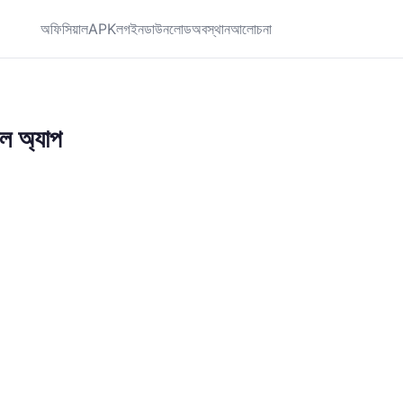
অফিসিয়াল
APK
লগইন
ডাউনলোড
অবস্থান
আলোচনা
ল অ্যাপ