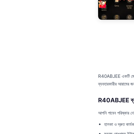
R40ABJEE একটি মোবাইল
ব্যবহারকারীর আরামের জ
R40ABJEE ব্যবহ
আপনি পাবেন পরিষ্কার ন
হালকা ও দ্রুত কার্যক
সহজে বোধগম্য ইন্টা