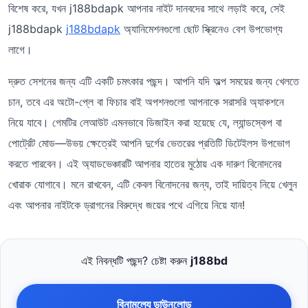
বিশেষ করে, যখন j188bdapk আপনার নাইট দানবদের সাথে লড়াই করে, সেই
j188bdapk
j188bdapk
অ্যানিমেশনগুলো ছোট স্ক্রিনেও বেশ উপভোগ্য
লাগে।
দ্রুত সেশনের জন্য এটি একটি চমৎকার পছন্দ। আপনি যদি অল্প সময়ের জন্য খেলতে
চান, তবে এর অটো-প্লে বা ফিচার বাই অপশনগুলো আপনাকে সরাসরি অ্যাকশনে
নিয়ে যাবে। গেমটির লেআউট এমনভাবে ডিজাইন করা হয়েছে যে, ল্যান্ডস্কেপ বা
পোর্ট্রেট মোড—উভয় ক্ষেত্রেই আপনি দুর্গের ভেতরের প্রতিটি ডিটেইলস উপভোগ
করতে পারবেন। এই অ্যাডভেঞ্চারটি আপনার হাতের মুঠোয় এক দারুণ বিনোদনের
খোরাক যোগাবে। মনে রাখবেন, এটি কেবল বিনোদনের জন্য, তাই দায়িত্ব নিয়ে খেলুন
এবং আপনার নাইটকে ড্রাগনের বিরুদ্ধে জয়ের পথে এগিয়ে নিয়ে যান!
এই নিবন্ধটি পছন্দ? চেষ্টা করুন
j188bd
বিনামূল্যে ডাউনলোড