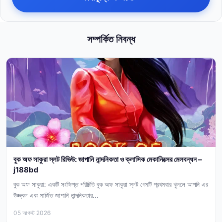
সম্পর্কিত নিবন্ধ
বুক অফ সাকুরা স্লট রিভিউ: জাপানি নান্দনিকতা ও ক্লাসিক মেকানিক্সের মেলবন্ধন –
j188bd
বুক অফ সাকুরা: একটি সংক্ষিপ্ত পরিচিতি বুক অফ সাকুরা স্লট গেমটি প্রথমবার খুললে আপনি এর
উজ্জ্বল এবং মার্জিত জাপানি নান্দনিকতার...
05 আগস্ট 2026