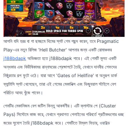
আপনি যদি হরর বা গা ছমছমে থিমের স্লট গেম পছন্দ করেন, তবে Pragmatic
Play-এর নতুন রিলিজ 'Hell Butcher' আপনার জন্য একটি রোমাঞ্চকর
j188bdapk
অভিজ্ঞতা হতে j188bdapk পারে। এই গেমটি মূলত একটি
অন্ধকার এবং বিভীষিকাময় রান্নাঘরের প্রেক্ষাপটে তৈরি, যেখানে দানবীয় শেফদের
নিষ্ঠুরতার গল্প ফুটে ওঠে। যারা আগে 'Gates of Hellfire' বা অনুরূপ ডার্ক
ফ্যান্টাসি স্লট খেলেছেন, তারা এই গেমের মেকানিক্স এবং ভিজ্যুয়াল স্টাইলে বেশ
পরিচিত আবহ খুঁজে পাবেন।
গেমটির মেকানিজম বেশ জটিল কিন্তু আকর্ষণীয়। এটি ক্লাস্টার পে (Cluster
Pays) সিস্টেমে কাজ করে, যেখানে প্রথাগত পেলাইনের পরিবর্তে প্রতীকগুলোর গুচ্ছ
জয়ের সুযোগ তৈরি j188bdapk করে। গেমটিতে টাম্বল ফিচার, ওয়াইল্ড