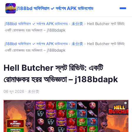
j188bd অফিসিয়াল ✓ সর্বশেষ APK ডাউনলোড
j188bd অফিসিয়াল ✓ সর্বশেষ APK ডাউনলোড
›
未分类
›
Hell Butcher স্লট রিভিউ:
একটি রোমাঞ্চকর হরর অভিজ্ঞতা – j188bdapk
j188bd অফিসিয়াল ✓ সর্বশেষ APK ডাউনলোড
›
未分类
›
Hell Butcher স্লট রিভিউ:
একটি রোমাঞ্চকর হরর অভিজ্ঞতা – j188bdapk
Hell Butcher স্লট রিভিউ: একটি
রোমাঞ্চকর হরর অভিজ্ঞতা – j188bdapk
06 জুন 2026
· 未分类